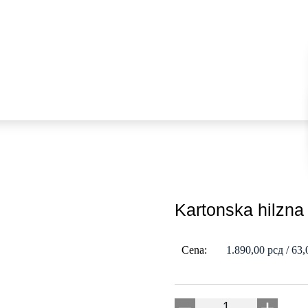
Kartonska hilz
Cena:
1.890,00
рсд
/ 63