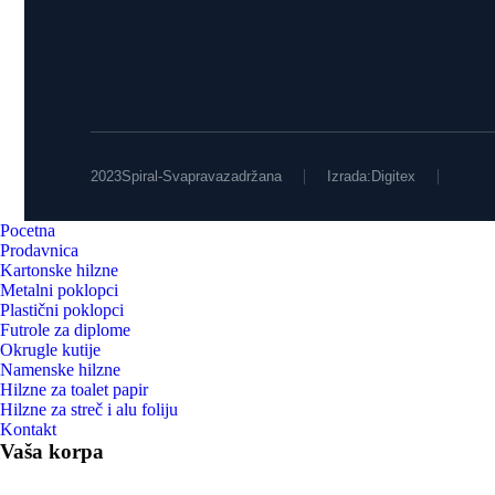
2023 Spiral - Sva prava zadržana
Izrada: Digitex
Pocetna
Prodavnica
Kartonske hilzne
Metalni poklopci
Plastični poklopci
Futrole za diplome
Okrugle kutije
Namenske hilzne
Hilzne za toalet papir
Hilzne za streč i alu foliju
Kontakt
Vaša korpa