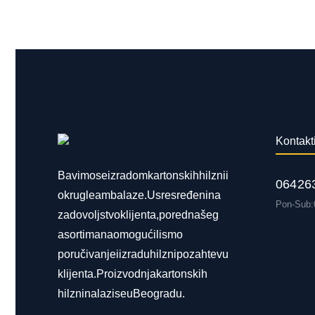
Kontakt 
Bavimo se izradom kartonskih hilzni i
064 263
okrugle ambalaze. Usresređeni na
Pon-Sub: 
zadovoljstvo klijenta, pored našeg
asortimana omogućili smo
poručivanje i izradu hilzni po zahtevu
klijenta. Proizvodnja kartonskih
hilzni nalazi se u Beogradu.