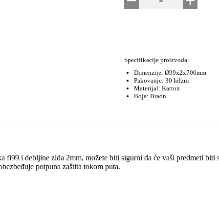
Specifikacije proizvoda:
Dimenzije: Ø99x2x700mm
Pakovanje: 30 hilzni
Materijal: Karton
Boja: Braon
99 i debljine zida 2mm, možete biti sigurni da će vaši predmeti biti s
e obezbeđuje potpuna zaštita tokom puta.