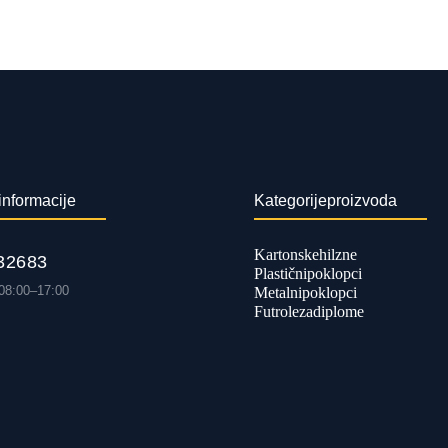
informacije
Kategorije proizvoda
Kartonske hilzne
 26 83
Plastični poklopci
08:00 – 17:00
Metalni poklopci
Futrole za diplome