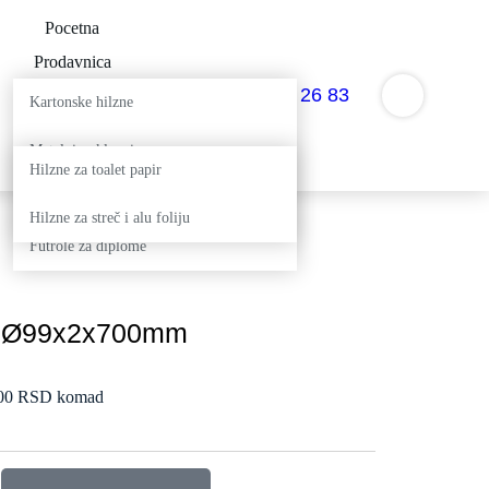
Pocetna
Prodavnica
064 263 26 83
Okrugle kutije
Kartonske hilzne
Namenske hilzne
Metalni poklopci
Kontakt
Hilzne za toalet papir
Plastični poklopci
Hilzne za streč i alu foliju
Futrole za diplome
na Ø99x2x700mm
,00 RSD komad